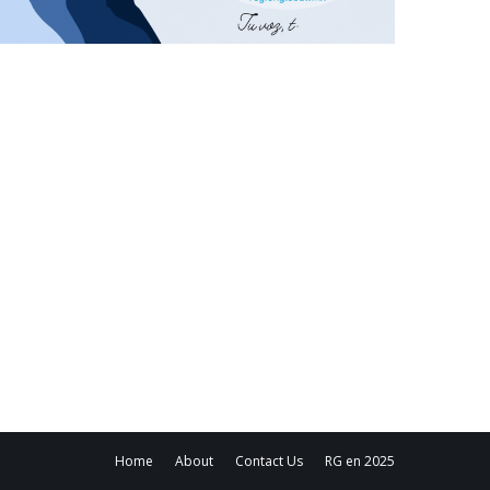
Home
About
Contact Us
RG en 2025