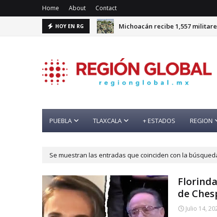
Home
About
Contact
Michoacán recibe 1,557 militare
HOY EN RG
PUEBLA
TLAXCALA
+ ESTADOS
REGION
Se muestran las entradas que coinciden con la búsque
Florind
de Chesp
Julio 14, 20