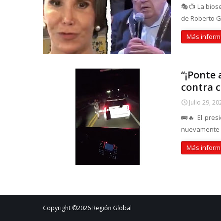
🎭📺 La biose
de Roberto G
Más inform
“¡Ponte 
contra 
Julio 29, 20
🚌🔥 El pres
nuevamente e
Más inform
Copyright ©
2026
Región Global