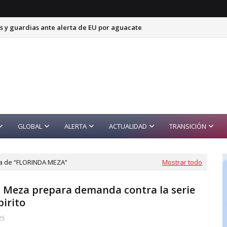
s y guardias ante alerta de EU por aguacate
GLOBAL
ALERTA
ACTUALIDAD
TRANSICIÓN
da de
FLORINDA MEZA
Mostrar todo
a Meza prepara demanda contra la serie
irito
25