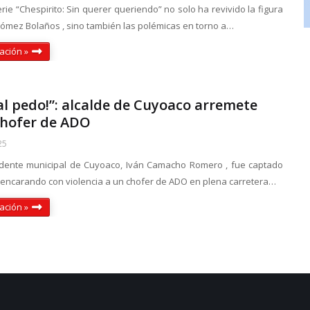
rie “Chespirito: Sin querer queriendo” no solo ha revivido la figura
ómez Bolaños , sino también las polémicas en torno a…
ación »
al pedo!”: alcalde de Cuyoaco arremete
chofer de ADO
25
idente municipal de Cuyoaco, Iván Camacho Romero , fue captado
ncarando con violencia a un chofer de ADO en plena carretera…
ación »