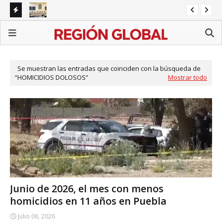
napa
Congreso de Puebla concentra agenda en reformas
BI
sectoriales mientras persisten pendientes estatales
Ali
Se muestran las entradas que coinciden con la búsqueda de
HOMICIDIOS DOLOSOS
Mostrar todo
Junio de 2026, el mes con menos
homicidios en 11 años en Puebla
Julio 06, 2026