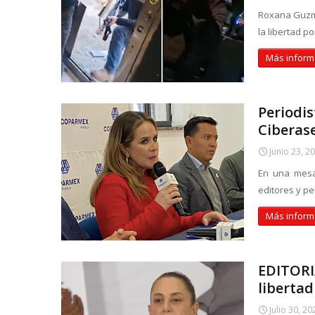
Roxana Guzmá
la libertad 
Más inform
Periodi
Ciberase
Junio 23, 2
En una mesa
editores y pe
Más inform
EDITORI
libertad
Julio 30, 20