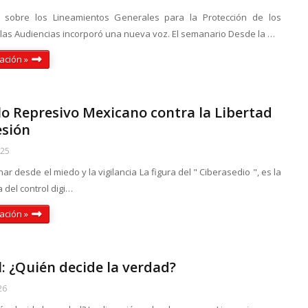
n sobre los Lineamientos Generales para la Protección de los
las Audiencias incorporó una nueva voz. El semanario Desde la …
ación »
lo Represivo Mexicano contra la Libertad
esión
025
r desde el miedo y la vigilancia La figura del " Ciberasedio ", es la
a del control digi…
ación »
l: ¿Quién decide la verdad?
26