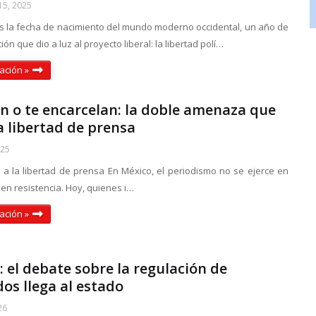
15, 2025
es la fecha de nacimiento del mundo moderno occidental, un año de
ón que dio a luz al proyecto liberal: la libertad polí…
ación »
n o te encarcelan: la doble amenaza que
la libertad de prensa
025
a a la libertad de prensa En México, el periodismo no se ejerce en
o en resistencia. Hoy, quienes i…
ación »
 el debate sobre la regulación de
os llega al estado
26