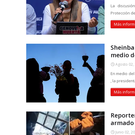
La discusió
Protección d
Más inform
Sheinbau
medio d
Agosto 02,
En medio del
, la preside
Más inform
Reporter
armado 
Junio 02, 2