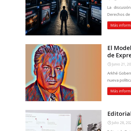
La discusió
Derechos de 
Más inform
El Mode
de Expr
Junio 21, 2
Arkhé Goberna
nueva polític
Más inform
Editoria
Julio 28, 20