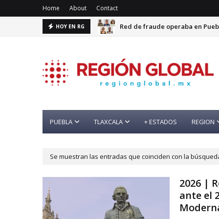
Home
About
Contact
Red de fraude operaba en Puebl
HOY EN RG
PUEBLA
TLAXCALA
+ ESTADOS
REGION
Se muestran las entradas que coinciden con la búsque
2026 | 
ante el 
Modern