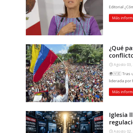
Editorial ¿Có
Más inform
¿Qué pa
conflict
Agosto 03,
🌍🇻🇪 Tras 
liderada por 
Más inform
Iglesia 
regulaci
Agosto 02,