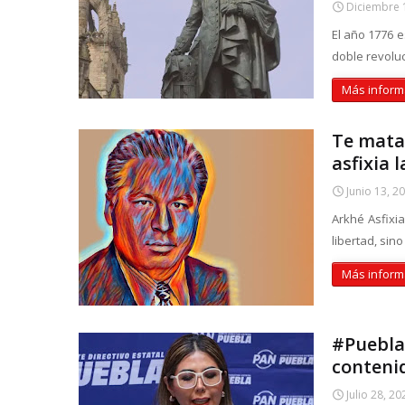
Diciembre 
El año 1776 
doble revoluci
Más inform
Te mata
asfixia 
Junio 13, 2
Arkhé Asfixi
libertad, sin
Más inform
#Puebla:
contenid
Julio 28, 20