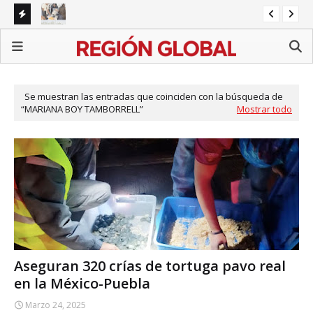
Inicia BUAP inscripciones para 23 mil estudiantes de
Re
nuevo ingreso
Michoacán recibe 1,557 militares y guardias ante alerta
pr
de EU por aguacate
Se muestran las entradas que coinciden con la búsqueda de
MARIANA BOY TAMBORRELL
Mostrar todo
Aseguran 320 crías de tortuga pavo real
en la México-Puebla
Marzo 24, 2025