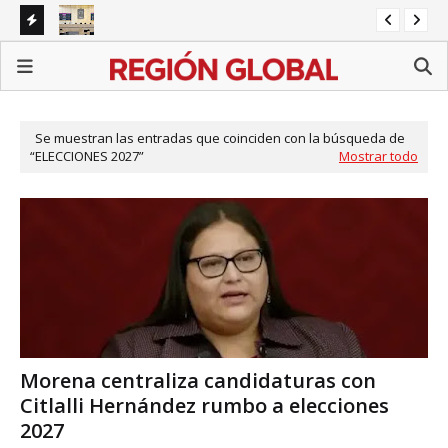
napa
Congreso de Puebla concentra agenda en reformas
BI
sectoriales mientras persisten pendientes estatales
Ali
Se muestran las entradas que coinciden con la búsqueda de
ELECCIONES 2027
Mostrar todo
Morena centraliza candidaturas con
Citlalli Hernández rumbo a elecciones
2027