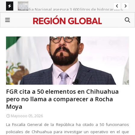
Guardia Nacional asegura 3,600 litros de hidrocarburo
SEP
Capturan a dos con más de 11 kilos de metanfetamina
ilegal en Jalisco
es
FGR cita a 50 elementos en Chihuahua
pero no llama a comparecer a Rocha
Moya
Mayoooo 05, 2026
La Fiscalía General de la República ha citado a 50 funcionarios
policiales de Chihuahua para investigar un operativo en el que