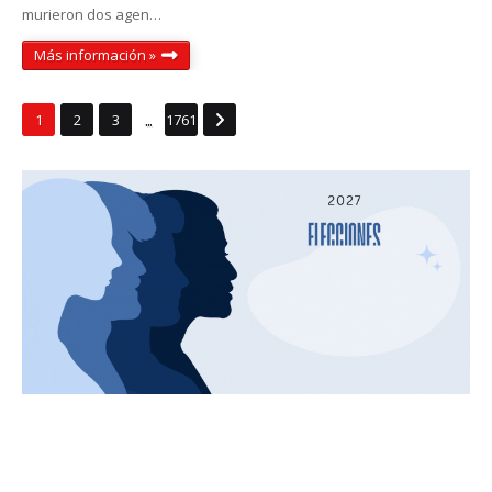
murieron dos agen…
Más información »
...
1
2
3
1761