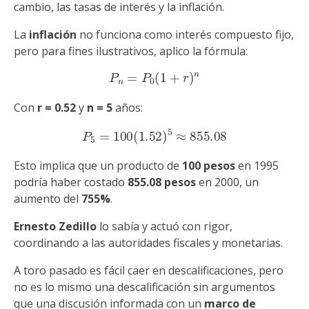
cambio, las tasas de interés y la inflación.
La
inflación
no funciona como interés compuesto fijo,
pero para fines ilustrativos, aplico la fórmula:
P
n
=
P
0
(
1
+
r
)
n
Con
r = 0.52
y
n = 5
años:
P
5
=
100
(
1.52
)
5
≈
855.08
Esto implica que un producto de
100 pesos
en 1995
podría haber costado
855.08 pesos
en 2000, un
aumento del
755%
.
Ernesto Zedillo
lo sabía y actuó con rigor,
coordinando a las autoridades fiscales y monetarias.
A toro pasado es fácil caer en descalificaciones, pero
no es lo mismo una descalificación sin argumentos
que una discusión informada con un
marco de