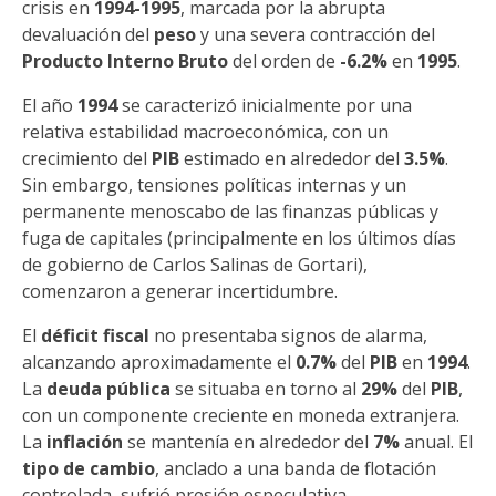
crisis en
1994-1995
, marcada por la abrupta
devaluación del
peso
y una severa contracción del
Producto Interno Bruto
del orden de
-6.2%
en
1995
.
El año
1994
se caracterizó inicialmente por una
relativa estabilidad macroeconómica, con un
crecimiento del
PIB
estimado en alrededor del
3.5%
.
Sin embargo, tensiones políticas internas y un
permanente menoscabo de las finanzas públicas y
fuga de capitales (principalmente en los últimos días
de gobierno de Carlos Salinas de Gortari),
comenzaron a generar incertidumbre.
El
déficit fiscal
no presentaba signos de alarma,
alcanzando aproximadamente el
0.7%
del
PIB
en
1994
.
La
deuda pública
se situaba en torno al
29%
del
PIB
,
con un componente creciente en moneda extranjera.
La
inflación
se mantenía en alrededor del
7%
anual. El
tipo de cambio
, anclado a una banda de flotación
controlada, sufrió presión especulativa,