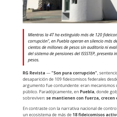
Mientras la 4T ha extinguido más de 120 fideicom
corrupción", en Puebla operan en silencio más de
cientos de millones de pesos sin auditoría ni eval
del sistema de pensiones del ISSSTEP, presenta i
pesos.
RG Revista
—
"Son pura corrupción"
, sentenc
desaparición de 109 fideicomisos federales desde
argumento fue contundente: eran mecanismos de 
público. Paradójicamente, en
Puebla
, donde gob
sobreviven:
se mantienen con fuerza, crecen e
En contraste con la narrativa nacional de contro
un ecosistema de más de
18 fideicomisos activ