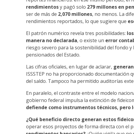
rendimientos
y pagó solo
279 millones en pe
ser de más de
2,070 millones
, no menos. La dif
rendimientos reportados, lo que sugiere que
es
El patrón numérico revela tres posibilidades:
lo
manera no declarada
, o existe un
error conta
riesgo severo para la sostenibilidad del fondo y 
pensionados del Estado.
Las cifras oficiales, en lugar de aclarar,
generan
ISSSTEP no ha proporcionado documentación que 
del saldo. Tampoco ha permitido auditorías ext
En paralelo, el contraste entre el modelo nacion
gobierno federal impulsa la extinción de fideic
defiende como instrumentos técnicos, pero l
¿Qué beneficio directo generan estos fideico
operar esos proyectos de forma directa con el 
rendimientos bancarios?
¿Quién vigila que no 