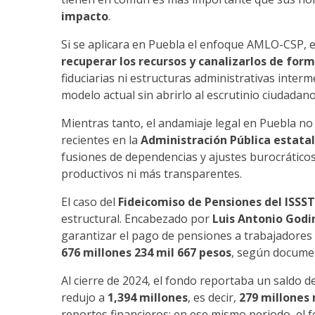
impacto
.
Si se aplicara en Puebla el enfoque AMLO-CSP, e
recuperar los recursos y canalizarlos de for
fiduciarias ni estructuras administrativas interm
modelo actual sin abrirlo al escrutinio ciudadano
Mientras tanto, el andamiaje legal en Puebla no
recientes en la
Administración Pública estatal
fusiones de dependencias y ajustes burocrático
productivos ni más transparentes.
El caso del
Fideicomiso de Pensiones del ISSS
estructural. Encabezado por
Luis Antonio Godi
garantizar el pago de pensiones a trabajadore
676 millones 234 mil 667 pesos
, según docume
Al cierre de 2024, el fondo reportaba un saldo d
redujo a
1,394 millones
, es decir,
279 millones
reportes financieros: en ese mismo periodo, 