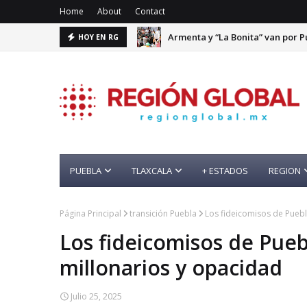
Home
About
Contact
Armenta y “La Bonita” van por P
HOY EN RG
PUEBLA
TLAXCALA
+ ESTADOS
REGION
Página Principal
transición Puebla
Los fideicomisos de Puebl
Los fideicomisos de Pueb
millonarios y opacidad
Julio 25, 2025