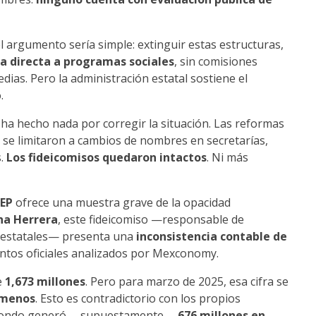
l argumento sería simple: extinguir estas estructuras,
ma directa a programas sociales
, sin comisiones
edias. Pero la administración estatal sostiene el
.
 ha hecho nada por corregir la situación. Las reformas
se limitaron a cambios de nombres en secretarías,
s.
Los fideicomisos quedaron intactos
. Ni más
TEP
ofrece una muestra grave de la opacidad
na Herrera
, este fideicomiso —responsable de
s estatales— presenta una
inconsistencia contable de
ntos oficiales analizados por Mexconomy.
e
1,673 millones
. Pero para marzo de 2025, esa cifra se
 menos
. Esto es contradictorio con los propios
el fondo generó —supuestamente—
676 millones en