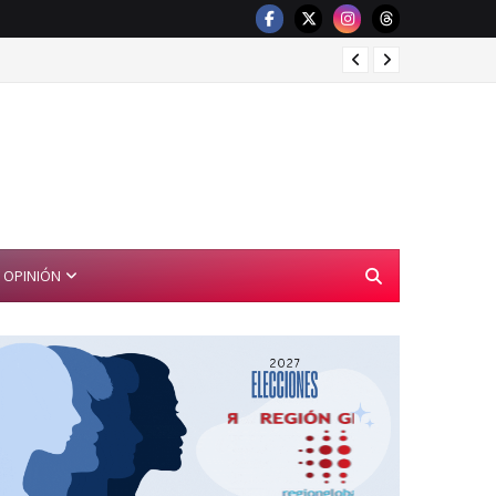
Gaby “
OPINIÓN