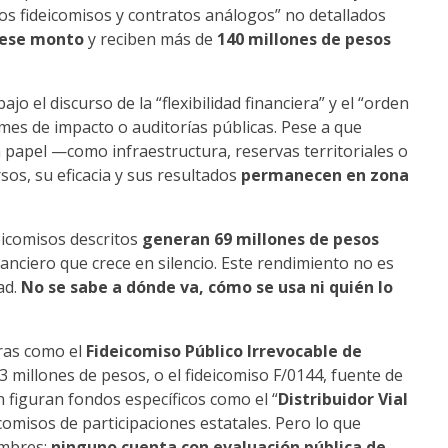
os fideicomisos y contratos análogos” no detallados
 ese monto
y reciben más de
140 millones de pesos
jo el discurso de la “flexibilidad financiera” y el “orden
rmes de impacto o auditorías públicas. Pese a que
 papel —como infraestructura, reservas territoriales o
sos, su eficacia y sus resultados
permanecen en zona
eicomisos descritos
generan 69 millones de pesos
inanciero que crece en silencio. Este rendimiento no es
ad.
No se sabe a dónde va, cómo se usa ni quién lo
uras como el
Fideicomiso Público Irrevocable de
3 millones de pesos, o el fideicomiso F/0144, fuente de
 figuran fondos específicos como el “
Distribuidor Vial
eicomisos de participaciones estatales. Pero lo que
ombres:
ninguno cuenta con evaluación pública de