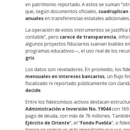
en patrimonio reportado. A estos se suman “otr
que, según documentos oficiales,
cuadruplican
anuales
en transferencias estatales adicionales.
La operación de estos instrumentos se justifica ba
contable”, pero
carece de transparencia
, info
algunos proyectos fiduciarios suenan loables en
programas educativos—, el uso real de los recur
gris
.
Los datos son reveladores. En promedio, los fid
mensuales en intereses bancarios
, un flujo f
fiscalizado ni reportado públicamente con clarid
decide
.
Entre los fideicomisos activos destacan estruct
Administración e Inversión No. 19044
con 169.
pago de deuda, con más de 76 millones. También
Ejército de Oriente
”, el “
Fondo Puebla
”, o fid
tienen en común es más importante que sus n