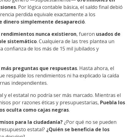
nsiones
. Por lógica contable básica, el saldo final debió
erencia perdida equivale exactamente a los
e dinero simplemente desapareció
.
s rendimientos nunca existieron
, fueron
usados de
ble sistemático
. Cualquiera de las tres plantea un
la confianza de los más de 15 mil jubilados y
 más preguntas que respuestas
. Hasta ahora, el
respalde los rendimientos ni ha explicado la caída
ernas independientes.
al y el estatal no podría ser más marcado. Mientras el
omisos por razones éticas y presupuestarias,
Puebla los
os oculta como cajas negras
.
misos para la ciudadanía?
¿Por qué no se pueden
presupuesto estatal?
¿Quién se beneficia de los
se desvíen?