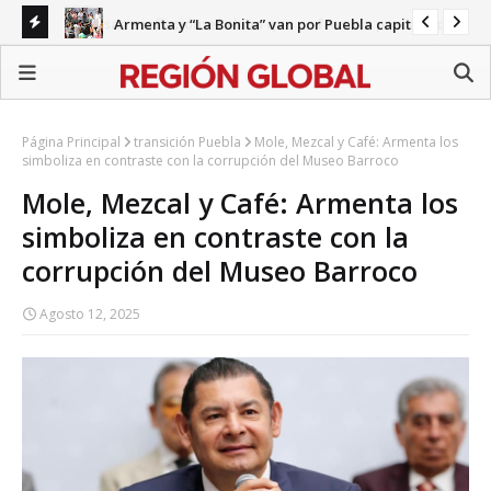
Armenta y “La Bonita” van por Puebla capital
ecariedad
Gab
Página Principal
transición Puebla
Mole, Mezcal y Café: Armenta los
simboliza en contraste con la corrupción del Museo Barroco
Mole, Mezcal y Café: Armenta los
simboliza en contraste con la
corrupción del Museo Barroco
Agosto 12, 2025