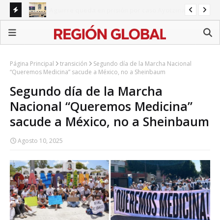
napa
Congreso de Puebla concentra agenda en reformas
BI
sectoriales mientras persisten pendientes estatales
Ali
Página Principal
transición
Segundo día de la Marcha Nacional
“Queremos Medicina” sacude a México, no a Sheinbaum
Segundo día de la Marcha
Nacional “Queremos Medicina”
sacude a México, no a Sheinbaum
Agosto 10, 2025