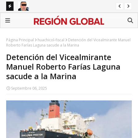
res por
Ángel Aguirre queda en prisión por caso Ayotzinapa
Co
sec
Página Principal
huachicol-fiscal
Detención del Vicealmirante Manuel
Roberto Farías Laguna sacude a la Marina
Detención del Vicealmirante
Manuel Roberto Farías Laguna
sacude a la Marina
Septiembre 06, 2025