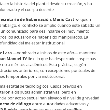
a en la historia del plantel desde su creación, y ha
 alumnado y el cuerpo docente.
Secretaría de Gobernación
,
Mario Castro
, quien
n embargo, el conflicto se amplió cuando este sábado un
ó un comunicado para deslindarse del movimiento,
tros los acusaron de haber sido manipulados. La
ofundidad del malestar institucional.
z Lara
—nombrado a inicios de este año— mantiene
uan Manuel Téllez
, lo que ha despertado sospechas
 no a méritos académicos. Esta práctica, según
straciones anteriores, con excepciones puntuales de
 temporales por vía institucional.
tema estatal de tecnológicos. Casos previos en
itaron a disputas administrativas, pero en
cia por acoso sexual han elevado el nivel de gravedad
mesa de diálogo
entre autoridades educativas y
EP Puebla
, para intentar encauzar el conflicto.