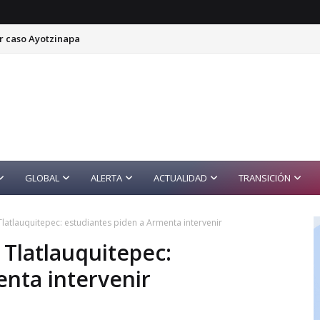
r caso Ayotzinapa
GLOBAL
ALERTA
ACTUALIDAD
TRANSICIÓN
Tlatlauquitepec: estudiantes piden a Armenta intervenir
 Tlatlauquitepec:
enta intervenir