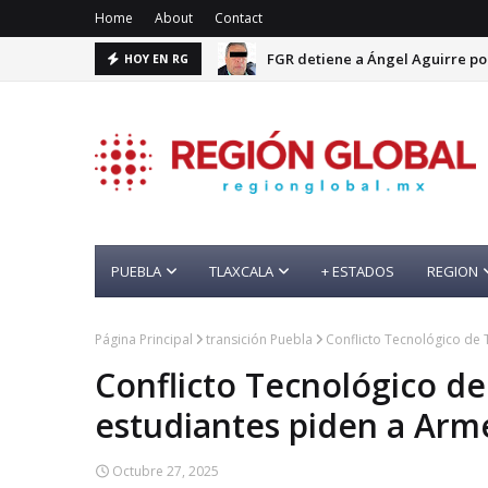
Home
About
Contact
FGR detiene a Ángel Aguirre po
HOY EN RG
PUEBLA
TLAXCALA
+ ESTADOS
REGION
Página Principal
transición Puebla
Conflicto Tecnológico de 
Conflicto Tecnológico de
estudiantes piden a Arm
Octubre 27, 2025