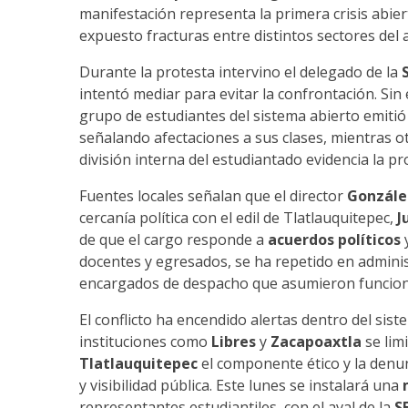
manifestación representa la primera crisis abiert
expuesto fracturas entre distintos sectores del
Durante la protesta intervino el delegado de la
intentó mediar para evitar la confrontación. Si
grupo de estudiantes del sistema abierto emiti
señalando afectaciones a sus clases, mientras o
división interna del estudiantado evidencia la pr
Fuentes locales señalan que el director
Gonzále
cercanía política con el edil de Tlatlauquitepec,
J
de que el cargo responde a
acuerdos políticos
y
docentes y egresados, se ha repetido en admini
encargados de despacho que asumieron funciones
El conflicto ha encendido alertas dentro del sis
instituciones como
Libres
y
Zacapoaxtla
se lim
Tlatlauquitepec
el componente ético y la denun
y visibilidad pública. Este lunes se instalará una
representantes estudiantiles, con el aval de la
S