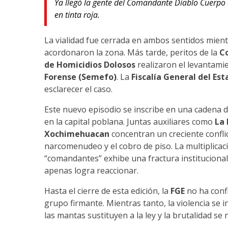
Ya llegó la gente del Comandante Diablo Cuerpo de
en tinta roja.
La vialidad fue cerrada en ambos sentidos mient
acordonaron la zona. Más tarde, peritos de la
Co
de Homicidios Dolosos
realizaron el levantamie
Forense (Semefo)
. La
Fiscalía General del Est
esclarecer el caso.
Este nuevo episodio se inscribe en una cadena 
en la capital poblana. Juntas auxiliares como
La 
Xochimehuacan
concentran un creciente conflic
narcomenudeo y el cobro de piso. La multiplica
“comandantes” exhibe una fractura institucional
apenas logra reaccionar.
Hasta el cierre de esta edición, la
FGE
no ha confi
grupo firmante. Mientras tanto, la violencia se 
las mantas sustituyen a la ley y la brutalidad se