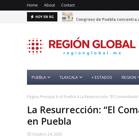
Home
About
Contact
Congreso de Puebla concentra a
HOY EN RG
PUEBLA
TLAXCALA
+ ESTADOS
REGION
Página Principal
cd Puebla
La Resurrección: “El Comandante 
La Resurrección: “El Co
en Puebla
Octubre 24, 2025