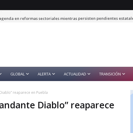
genda en reformas sectoriales mientras persisten pendientes estatal
GLOBAL
ALERTA
ACTUALIDAD
TRANSICIÓN
Diablo” reaparece en Puebla
mandante Diablo” reaparece