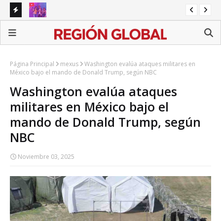
amina
SEP prepara iniciativa para regular redes sociales en
UN
escuelas
gra
Página Principal
mexus
Washington evalúa ataques militares en
México bajo el mando de Donald Trump, según NBC
Washington evalúa ataques
militares en México bajo el
mando de Donald Trump, según
NBC
Noviembre 03, 2025