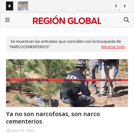
Temblor de magnitud 7,4 sacude Colombia y deja daños
Adv
en varias ciudades
Vehículo cae sobre la Vía Atlixcáyotl y conductor
Ti
abandona la unidad en Puebla
Se muestran las entradas que coinciden con la búsqueda de
NARCOCEMENTERIOS
Mostrar todo
Ya no son narcofosas, son narco
cementerios
Junio 05, 2025