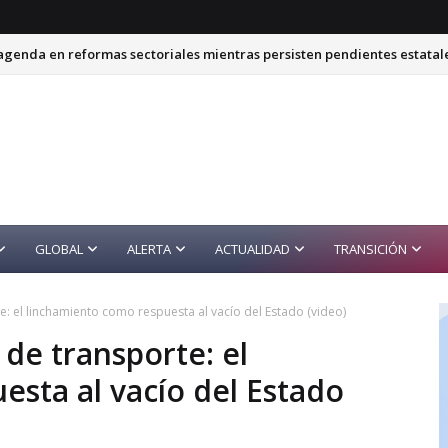
genda en reformas sectoriales mientras persisten pendientes estatal
GLOBAL
ALERTA
ACTUALIDAD
TRANSICIÓN
: el linchamiento como respuesta al vacío del Estado (video)
de transporte: el
sta al vacío del Estado