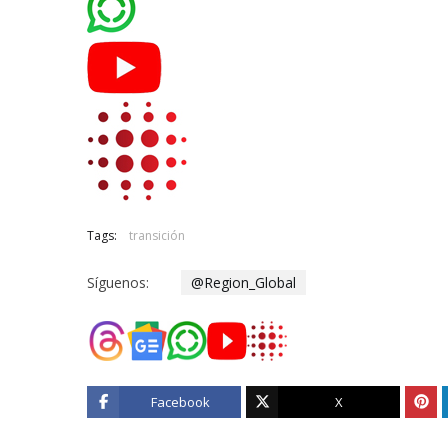
Tags:
transición
Síguenos:
@Region_Global
Facebook
X