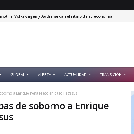
motriz: Volkswagen y Audi marcan el ritmo de su economía
GLOBAL
ALERTA
ACTUALIDAD
TRANSICIÓN
soborno a Enrique Peña Nieto en caso Pegasus
ebas de soborno a Enrique
sus