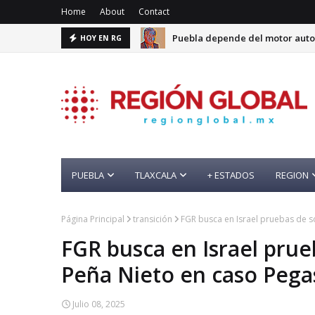
Home
About
Contact
Puebla depende del motor auto
HOY EN RG
PUEBLA
TLAXCALA
+ ESTADOS
REGION
Página Principal
transición
FGR busca en Israel pruebas de 
FGR busca en Israel pru
Peña Nieto en caso Pega
Julio 08, 2025