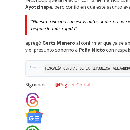
Reconoció que la relación con Israel ha sido co
Ayotzinapa
, pero confió en que este asunto av
“Nuestra relación con estas autoridades no ha si
respuesta más rápida”,
agregó
Gertz Manero
al confirmar que ya se a
y el presunto soborno a
Peña Nieto
con respald
FISCALÍA GENERAL DE LA REPÚBLICA
ALEJANDR
Síguenos:
@Region_Global