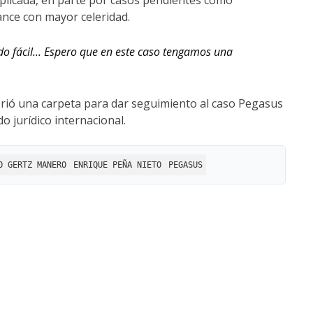
mplicada, en parte por casos pendientes como
ance con mayor celeridad.
do fácil... Espero que en este caso tengamos una
brió una carpeta para dar seguimiento al caso Pegasus
o jurídico internacional.
O GERTZ MANERO
ENRIQUE PEÑA NIETO
PEGASUS