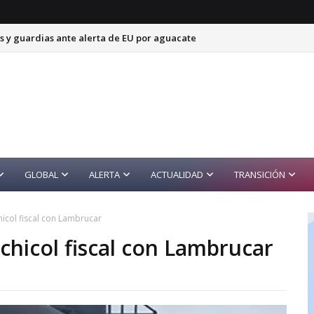
s y guardias ante alerta de EU por aguacate
a; detienen a cinco presuntos integrantes
GLOBAL
ALERTA
ACTUALIDAD
TRANSICIÓN
hicol fiscal con Lambrucar
achicol fiscal con Lambrucar