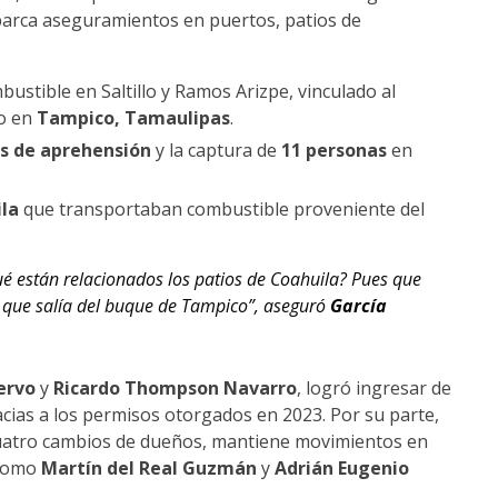
abarca aseguramientos en puertos, patios de
ustible en Saltillo y Ramos Arizpe, vinculado al
o en
Tampico, Tamaulipas
.
s de aprehensión
y la captura de
11 personas
en
la
que transportaban combustible proveniente del
ué están relacionados los patios de Coahuila? Pues que
 que salía del buque de Tampico”, aseguró
García
ervo
y
Ricardo Thompson Navarro
, logró ingresar de
cias a los permisos otorgados en 2023. Por su parte,
cuatro cambios de dueños, mantiene movimientos en
 como
Martín del Real Guzmán
y
Adrián Eugenio