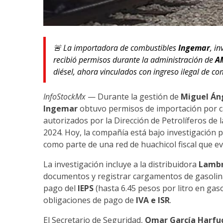
🚨 La importadora de combustibles
Ingemar
, i
recibió permisos durante la administración de
A
diésel, ahora vinculados con ingreso ilegal de c
InfoStockMx
— Durante la gestión de
Miguel Án
Ingemar
obtuvo permisos de importación por c
autorizados por la Dirección de Petrolíferos de 
2024. Hoy, la compañía está bajo investigación p
como parte de una red de huachicol fiscal que e
La investigación incluye a la distribuidora
Lambr
documentos y registrar cargamentos de gasolina y
pago del
IEPS
(hasta 6.45 pesos por litro en gaso
obligaciones de pago de
IVA e ISR
.
El Secretario de Seguridad,
Omar García Harfu