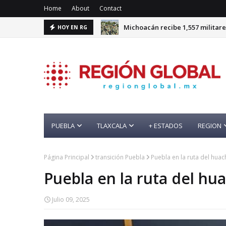
Home
About
Contact
Michoacán recibe 1,557 militare
HOY EN RG
Red de fraude operaba en Puebl
PUEBLA
TLAXCALA
+ ESTADOS
REGION
Página Principal
transición Puebla
Puebla en la ruta del huac
Puebla en la ruta del hu
Julio 09, 2025