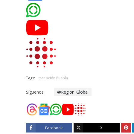
Tags:
transición Puebla
Síguenos:
@Region_Global
Facebook
X