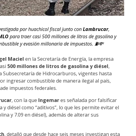
nvestigada por huachicol fiscal junto con
Lambrucar
,
MLO
para traer casi 500 millones de litros de gasolina y
ombustible y evasión millonaria de impuestos. ⛽💸
gel Maciel
en la Secretaría de Energía, la empresa
asi
500 millones de litros de gasolina y diésel
,
la Subsecretaría de Hidrocarburos, vigentes hasta
or ingresar combustible de manera ilegal al país,
vade impuestos federales.
ucar
, con la que
Ingemar
es señalada por falsificar
 diésel como “aditivos”, lo que les permite evitar el
lina y 7.09 en diésel), además de alterar sus
ch
, detalló que desde hace seis meses investigan esta