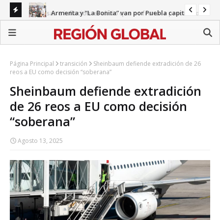
Remesas e inflación: el alivio que no frena la precariedad
Armenta y “La Bonita” van por Puebla capital
Gab
en Puebla
Página Principal
transición
Sheinbaum defiende extradición de 26
reos a EU como decisión “soberana”
Sheinbaum defiende extradición
de 26 reos a EU como decisión
“soberana”
Agosto 13, 2025