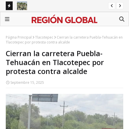
s de
Michoacán recibe 1,557 militares y guardias ante alerta
Re
de EU por aguacate
pr
Página Principal
Tlacotepec
Cierran la carretera Puebla-Tehuacán en
Tlacotepec por protesta contra alcalde
Cierran la carretera Puebla-
Tehuacán en Tlacotepec por
protesta contra alcalde
Septiembre 15, 2025