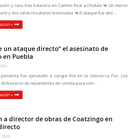
ción y caos tras balacera en Camino Real a Cholula 🔫 Un menor
rió y dos niñas resultaron lesionadas 🔫 El ataque fue dire…
ación »
e un ataque directo” el asesinato de
 en Puebla
2025
enalista fue ejecutado a sangre fría en la colonia La Paz. Los
 disfrazaron de repartidores de comida para com…
ación »
 a director de obras de Coatzingo en
directo
, 2026