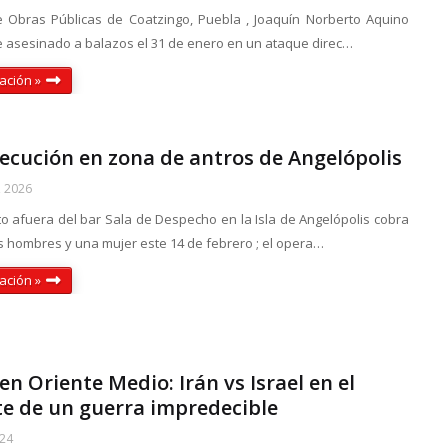
de Obras Públicas de Coatzingo, Puebla , Joaquín Norberto Aquino
ue asesinado a balazos el 31 de enero en un ataque direc…
ación »
jecución en zona de antros de Angelópolis
, 2026
to afuera del bar Sala de Despecho en la Isla de Angelópolis cobra
s hombres y una mujer este 14 de febrero ; el opera…
ación »
n Oriente Medio: Irán vs Israel en el
te de un guerra impredecible
024