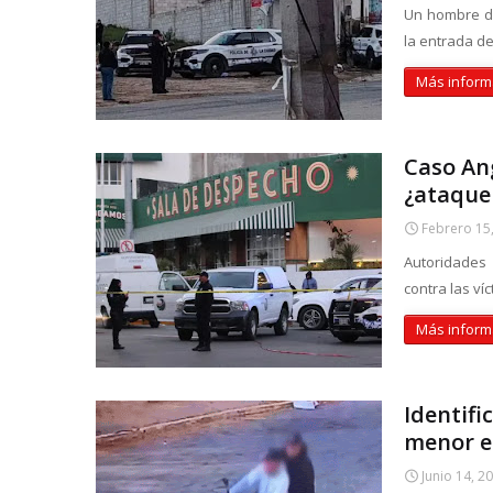
Un hombre de
la entrada de
Más inform
Caso Ang
¿ataque 
Febrero 15
Autoridades
contra las ví
Más inform
Identifi
menor en
Junio 14, 2