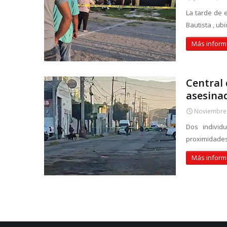
La tarde de 
Bautista , ub
Más inform
Central
asesina
Noviembre 
Dos individ
proximidades
Más inform