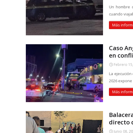
Un hombre d
cuando viajab
Más inform
Caso Ang
en confl
Febrero 15
La ejecución
2026 expone u
Más inform
Balacera
directo 
Junio 08, 2