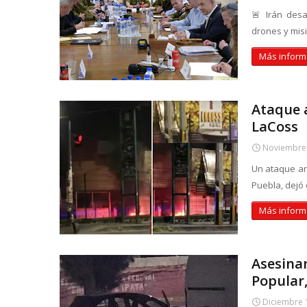
🚨 Irán desa
drones y mis
Más inform
Ataque 
LaCoss
Noviembre 
Un ataque ar
Puebla, dejó 
Más inform
Asesina
Popular
Diciembre 