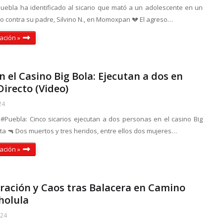
Puebla ha identificado al sicario que mató a un adolescente en un
to contra su padre, Silvino N., en Momoxpan 💔 El agreso…
ación »
n el Casino Big Bola: Ejecutan a dos en
irecto (Video)
24
 #Puebla: Cinco sicarios ejecutan a dos personas en el casino Big
ta 🔫 Dos muertos y tres heridos, entre ellos dos mujeres…
ación »
ración y Caos tras Balacera en Camino
holula
024