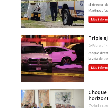
El director 
Martínez , f
Más inform
Triple e
Febrero 14
Ataque direc
la vida de do
Más inform
Choque e
horizon
Abril 14, 2