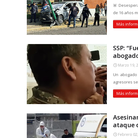
🚨 Desespera
de 16 años mu
Más inform
SSP: “Fu
abogado
Marzo 19, 
Un abogado p
agresores se
Más inform
Asesinan
ataque 
Febrero 02