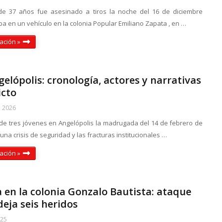
e 37 años fue asesinado a tiros la noche del 16 de diciembre
a en un vehículo en la colonia Popular Emiliano Zapata , en …
ación »
elópolis: cronología, actores y narrativas
icto
, 2026
 de tres jóvenes en Angelópolis la madrugada del 14 de febrero de
na crisis de seguridad y las fracturas institucionales …
ación »
 en la colonia Gonzalo Bautista: ataque
deja seis heridos
025