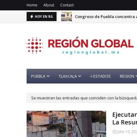
Home
About
Contact
Congreso de Puebla concentra a
HOY EN RG
BID convoca a académico de la 
PUEBLA
TLAXCALA
+ ESTADOS
REGION
Se muestran las entradas que coinciden con la búsque
Ejecuta
La Resu
Julio 10, 20