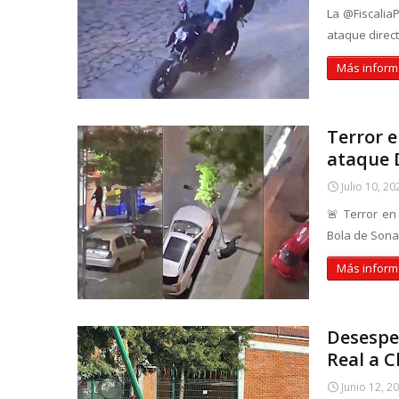
La @Fiscalia
ataque direc
Más inform
Terror e
ataque D
Julio 10, 20
🚨 Terror en
Bola de Sona
Más inform
Desespe
Real a C
Junio 12, 2