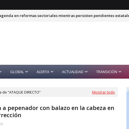
genda en reformas sectoriales mientras persisten pendientes estatal
BUAP para estudio sobre Alianza del Pacífico
GLOBAL
ALERTA
ACTUALIDAD
TRANSICIÓN
da de
ATAQUE DIRECTO
Mostrar todo
n a pepenador con balazo en la cabeza en
rrección
26