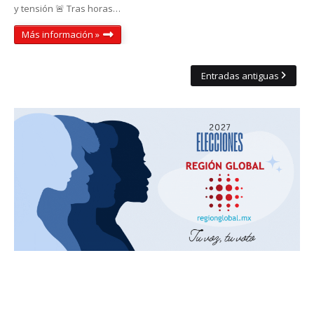
y tensión 🚨 Tras horas…
Más información »
Entradas antiguas