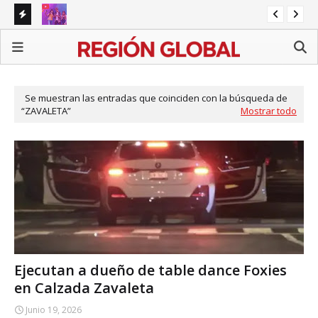
amina
SEP prepara iniciativa para regular redes sociales en
UN
escuelas
gra
Se muestran las entradas que coinciden con la búsqueda de
ZAVALETA
Mostrar todo
Ejecutan a dueño de table dance Foxies
en Calzada Zavaleta
Junio 19, 2026