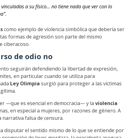
vinculadas a su físico... no tiene nada que ver con lo
na”.
es
como ejemplo de violencia simbólica que debería ser
estas formas de agresión son parte del mismo
e ciberacoso.
urso de odio no
to seguirán defendiendo la libertad de expresión,
mites, en particular cuando se utiliza para
amada
Ley Olimpia
surgió para proteger a las víctimas
egítima.
 poder —que es esencial en democracia— y la
violencia
as, en especial a mujeres, por razones de género. A
 narrativa falsa de censura.
a disputar el sentido mismo de lo que se entiende por
a promoción de leyes mordaza, la presidenta asegura