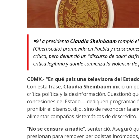
📢 La presidenta
Claudia Sheinbaum
rompió el 
(Ciberasedio) promovida en Puebla y acusaciones
crítica, pero denunció un “discurso de odio” disf
crítica legítima y dónde comienza la violencia de g
CDMX
.-
“En qué país una televisora del Estad
Con esta frase,
Claudia Sheinbaum
inició un p
crítica política y la desinformación. Cuestionó
concesiones del Estado— dediquen programación 
prohibir el disenso, dijo, sino de reconocer la a
alimentar campañas sistemáticas de descrédito.
“
No se censura a nadie
”, sentenció. Aseguró q
presionan para remover periodistas incómodos, a 