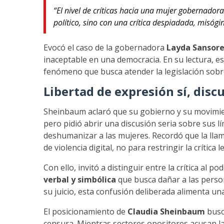
“El nivel de críticas hacia una mujer gobernadora 
político, sino con una crítica despiadada, misógi
Evocó el caso de la gobernadora
Layda Sansor
inaceptable en una democracia. En su lectura, 
fenómeno que busca atender la legislación sobr
Libertad de expresión sí, disc
Sheinbaum aclaró que su gobierno y su movimien
pero pidió abrir una discusión seria sobre sus lí
deshumanizar a las mujeres. Recordó que la ll
de violencia digital, no para restringir la crítica l
Con ello, invitó a distinguir entre la crítica al
verbal y simbólica
que busca dañar a las person
su juicio, esta confusión deliberada alimenta una
El posicionamiento de
Claudia Sheinbaum
busc
censura. Mientras sectores opositores acusan l