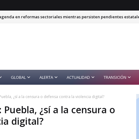
genda en reformas sectoriales mientras persisten pendientes estatal
GLOBAL
ALERTA
ACTUALIDAD
TRANSICIÓN
ebla, ¿sí a la censura o defensa contra la violencia digital?
Puebla, ¿sí a la censura o
ia digital?