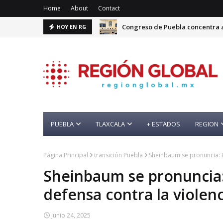
Home
About
Contact
Congreso de Puebla concentra a
HOY EN RG
PUEBLA
TLAXCALA
+ ESTADOS
REGION
Página Principal
transición Puebla
Sheinbaum se pronuncia: Pu
Sheinbaum se pronuncia: 
defensa contra la violenc
Junio 24, 2025